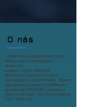
O nás
Naše firma byla založena v roce
2003 a čerpá z mnohaletých
zkušeností
a praxe v oboru, získaných
předchozím působením našich
zaměstnanců v jiných firmách . Systém
managementu jakosti je certifikován
společností STAVCERT v souladu s
ČSN EN ISO 9001 ,ČN EN ISO 3834-2 ,
ČSN 732601-Z2.