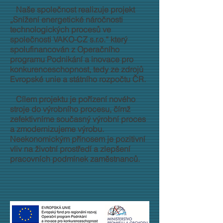
Naše společnost realizuje projekt
„Snížení energetické náročnosti
technologických procesů ve
společnosti VAKO-CZ s.r.o.“ který
spolufinancován z Operačního
programu Podnikání a inovace pro
konkurenceschopnost, tedy ze zdrojů
Evropské unie a státního rozpočtu ČR.
Cílem projektu je pořízení nového
stroje do výrobního procesu, čímž
zefektivníme současný výrobní proces
a zmodernizujeme výrobu.
Neekonomickým přínosem je pozitivní
vliv na životní prostředí a zlepšení
pracovních podmínek zaměstnanců.