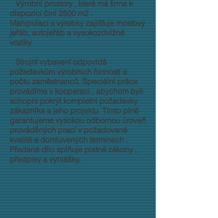
Výrobní prostory , které má firma k
dispozici činí 2500 m2 .
Manipulaci s výrobky zajišťuje mostový
jeřáb, autojeřáb a vysokozdvižné
vozíky
Strojní vybavení odpovídá
požadavkům výrobních činností a
počtu zaměstnanců. Speciální práce
provádíme v kooperaci , abychom byli
schopni pokrýt kompletní požadavky
zákazníka a jeho projektu. Tímto plně
garantujeme vysokou odbornou úroveň
prováděných prací v požadované
kvalitě a domluvených termínech .
Předané dílo splňuje platné zákony ,
předpisy a vyhlášky.